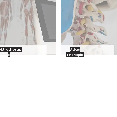
ektrotherapi
Atlas
e
Therapie