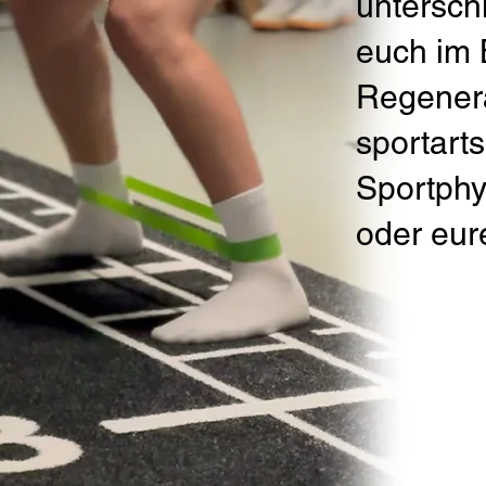
untersch
euch im 
Regenera
sportarts
Sportphys
oder eur