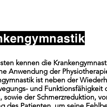
nkengymnastik
sten kennen die Krankengymnasti
che Anwendung der Physiotherapie
gymnastik ist neben der Wiederh
egungs- und Funktionsfähigkeit 
, sowie der Schmerzreduktion, vor
g des Patienten, um seine Fehlb