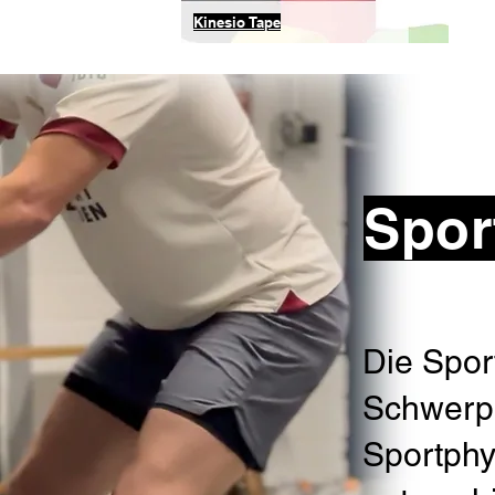
Kinesio Tape
Spor
Die Spor
Schwerpu
Sportphy