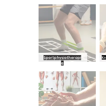
Sportphysiotherapi
Kr
e