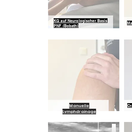
KG auf Neurologischer Basis
Ma
PNF (Bobath)
Manuelle
Cr
Lymphdrainage