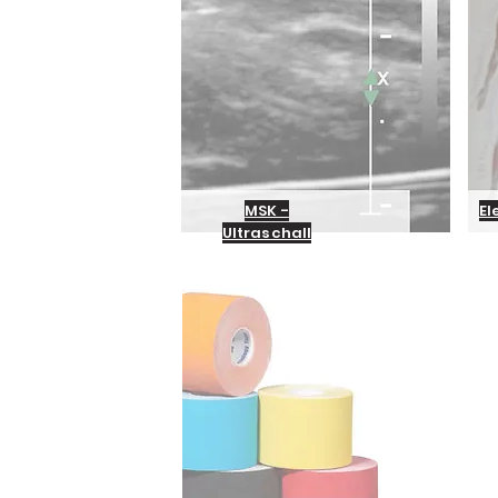
MSK -
El
Ultraschall