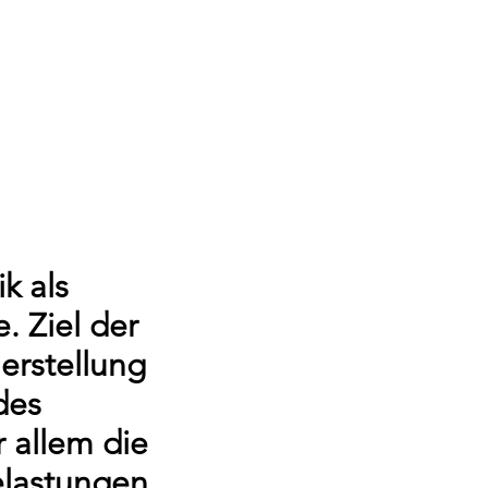
k als
. Ziel der
erstellung
des
 allem die
elastungen