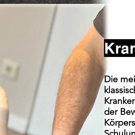
Kra
Die mei
klassis
Kranken
der Bew
Körpers
Schulun