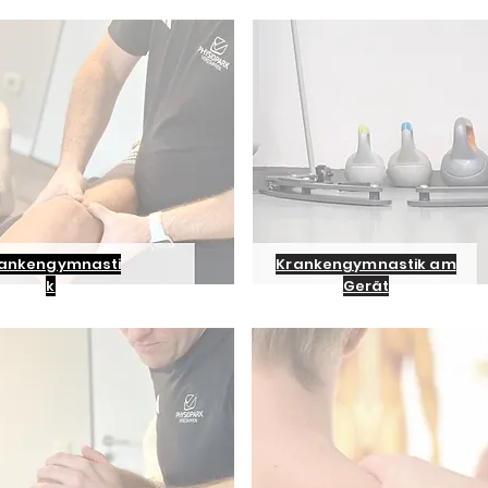
ankengymnasti
Krankengymnastik am
k
Gerät