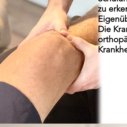
zu erke
Eigenü
Die Kra
orthopä
Krankhe